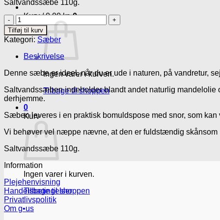
Saltvandssæbe 110g.
Kurv /
0.00
kr.
0
Saltvandssæbe
antal
Tilføj til kurv
Kategori:
Sæber
Beskrivelse
Denne sæbe er ideel, når du er ude i naturen, på vandretur, se
Ingen varer i kurven.
Saltvandssæben indeholder blandt andet naturlig mandelolie og er
Tilbage til shoppen
derhjemme.
0
Sæben leveres i en praktisk bomuldspose med snor, som kan vikl
Kurv
Vi behøver vel næppe nævne, at den er fuldstændig skånsom
Saltvandssæbe 110g.
Information
Ingen varer i kurven.
Plejehenvisning
Handelsbetingelser
Tilbage til shoppen
Privatlivspolitik
Om g•us