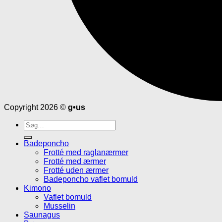
Copyright 2026 ©
g•us
Søg
efter:
Badeponcho
Frotté med raglanærmer
Frotté med ærmer
Frotté uden ærmer
Badeponcho vaflet bomuld
Kimono
Vaflet bomuld
Musselin
Saunagus