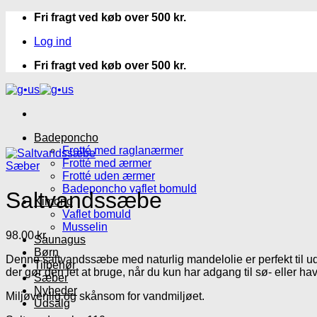
Fortsæt
Fri fragt ved køb over 500 kr.
til
Log ind
indhold
Fri fragt ved køb over 500 kr.
Badeponcho
Frotté med raglanærmer
Frotté med ærmer
Sæber
Frotté uden ærmer
Badeponcho vaflet bomuld
Saltvandssæbe
Kimono
Vaflet bomuld
Musselin
98.00
kr.
Saunagus
Børn
Denne saltvandssæbe med naturlig mandelolie er perfekt til ude
Tilbehør
der gør den let at bruge, når du kun har adgang til sø- eller ha
Sæber
Nyheder
Miljøvenlig og skånsom for vandmiljøet.
Udsalg