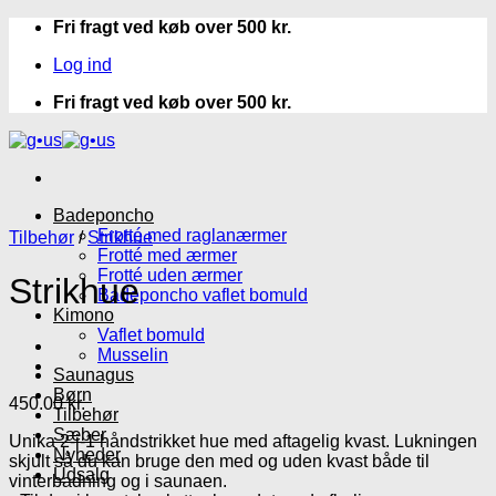
Fortsæt
Fri fragt ved køb over 500 kr.
til
Log ind
indhold
Fri fragt ved køb over 500 kr.
Badeponcho
Frotté med raglanærmer
Tilbehør
/
Strikhue
Frotté med ærmer
Frotté uden ærmer
Strikhue
Badeponcho vaflet bomuld
Kimono
Vaflet bomuld
Musselin
Saunagus
Børn
450.00
kr.
Tilbehør
Sæber
Unika 2-i-1 håndstrikket hue med aftagelig kvast. Lukningen
Nyheder
skjult så du kan bruge den med og uden kvast både til
Udsalg
vinterbadning og i saunaen.