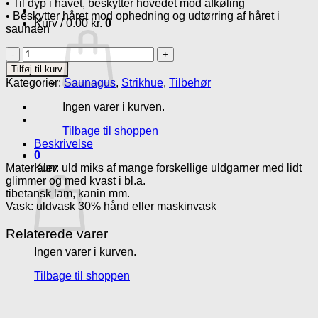
• Til dyp i havet, beskytter hovedet mod afkøling
• Beskytter håret mod ophedning og udtørring af håret i
Kurv /
0.00
kr.
0
saunaen
Strikhue
antal
Tilføj til kurv
Kategorier:
Saunagus
,
Strikhue
,
Tilbehør
Ingen varer i kurven.
Tilbage til shoppen
Beskrivelse
0
Materialer: uld miks af mange forskellige uldgarner med lidt
Kurv
glimmer og med kvast i bl.a.
tibetansk lam, kanin mm.
Vask: uldvask 30% hånd eller maskinvask
Relaterede varer
Ingen varer i kurven.
Tilbage til shoppen