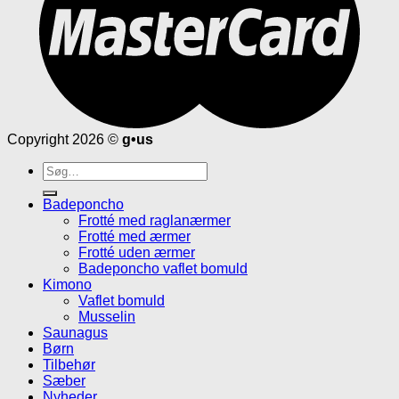
Copyright 2026 ©
g•us
Søg
efter:
Badeponcho
Frotté med raglanærmer
Frotté med ærmer
Frotté uden ærmer
Badeponcho vaflet bomuld
Kimono
Vaflet bomuld
Musselin
Saunagus
Børn
Tilbehør
Sæber
Nyheder