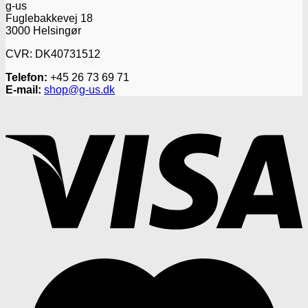
g-us
Fuglebakkevej 18
3000 Helsingør
CVR: DK40731512
Telefon:
+45 26 73 69 71‬
E-mail:
shop@g-us.dk