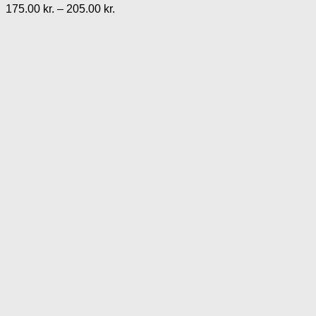
Prisinterval:
175.00
kr.
–
205.00
kr.
175.00 kr.
til
205.00 kr.